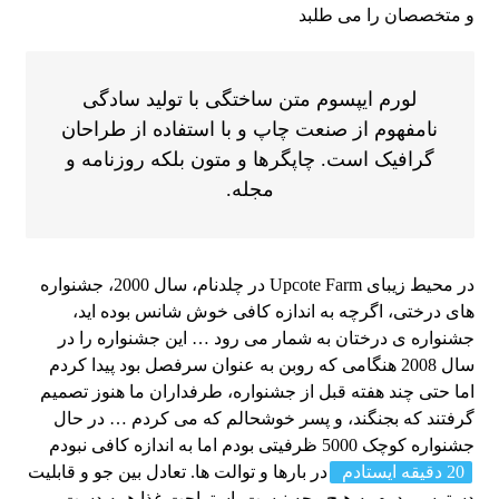
و متخصصان را می طلبد
لورم ایپسوم متن ساختگی با تولید سادگی
نامفهوم از صنعت چاپ و با استفاده از طراحان
گرافیک است. چاپگرها و متون بلکه روزنامه و
مجله.
در محیط زیبای Upcote Farm در چلدنام، سال 2000، جشنواره
های درختی، اگرچه به اندازه کافی خوش شانس بوده اید،
جشنواره ی درختان به شمار می رود … این جشنواره را در
سال 2008 هنگامی که روبن به عنوان سرفصل بود پیدا کردم
اما حتی چند هفته قبل از جشنواره، طرفداران ما هنوز تصمیم
گرفتند که بجنگند، و پسر خوشحالم که می کردم … در حال
جشنواره کوچک 5000 ظرفیتی بودم اما به اندازه کافی نبودم
20 دقیقه ایستادم
در بارها و توالت ها. تعادل بین جو و قابلیت
دسترسی دوم به هیچ وجه نیست. استراحت غذا همه دست